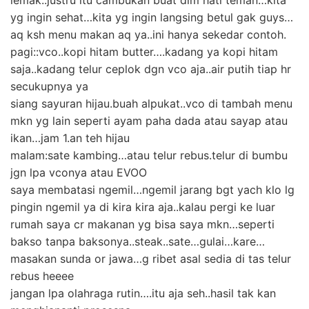
yg ingin sehat…kita yg ingin langsing betul gak guys…
aq ksh menu makan aq ya..ini hanya sekedar contoh.
pagi::vco..kopi hitam butter….kadang ya kopi hitam
saja..kadang telur ceplok dgn vco aja..air putih tiap hr
secukupnya ya
siang sayuran hijau.buah alpukat..vco di tambah menu
mkn yg lain seperti ayam paha dada atau sayap atau
ikan…jam 1.an teh hijau
malam:sate kambing…atau telur rebus.telur di bumbu
jgn lpa vconya atau EVOO
saya membatasi ngemil…ngemil jarang bgt yach klo lg
pingin ngemil ya di kira kira aja..kalau pergi ke luar
rumah saya cr makanan yg bisa saya mkn…seperti
bakso tanpa baksonya..steak..sate…gulai…kare…
masakan sunda or jawa…g ribet asal sedia di tas telur
rebus heeee
jangan lpa olahraga rutin….itu aja seh..hasil tak kan