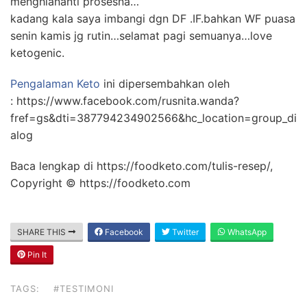
menghiananti prosesna…
kadang kala saya imbangi dgn DF .IF.bahkan WF puasa
senin kamis jg rutin…
selamat
pagi semuanya…love
ketogenic.
Pengalaman Keto
ini dipersembahkan oleh
: https://www.facebook.com/rusnita.wanda?
fref=gs&dti=387794234902566&hc_location=group_di
alog
Baca lengkap di https://foodketo.com/tulis-resep/,
Copyright © https://foodketo.com
SHARE THIS
Facebook
Twitter
WhatsApp
Pin It
TAGS:
#TESTIMONI