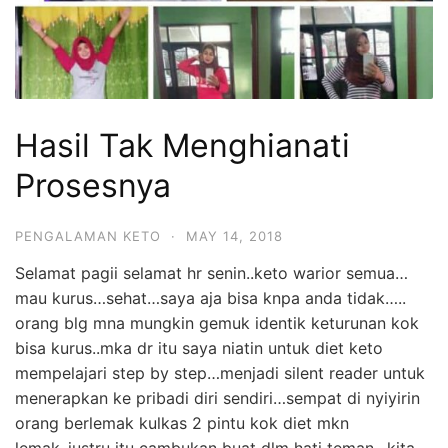
Hasil Tak Menghianati
Prosesnya
PENGALAMAN KETO
·
MAY 14, 2018
Selamat
pagii
selamat
hr senin..keto warior semua…
mau kurus…sehat…saya aja bisa knpa anda tidak…..
orang blg mna mungkin gemuk identik keturunan kok
bisa kurus..mka dr itu saya niatin untuk diet keto
mempelajari step by step…menjadi silent reader untuk
menerapkan ke pribadi diri sendiri…sempat di nyiyirin
orang berlemak kulkas 2 pintu kok diet mkn
lemak..justru itu cambukan buat dlm h
ati teman…kita