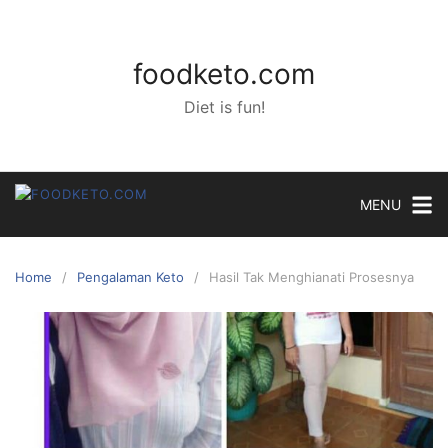
Skip
to
content
foodketo.com
Diet is fun!
MENU
Home
Pengalaman Keto
Hasil Tak Menghianati Prosesnya