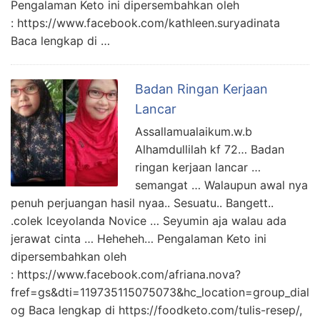
Pengalaman Keto ini dipersembahkan oleh
: https://www.facebook.com/kathleen.suryadinata
Baca lengkap di …
Badan Ringan Kerjaan
Lancar
Assallamualaikum.w.b
Alhamdullilah kf 72… Badan
ringan kerjaan lancar …
semangat … Walaupun awal nya
penuh perjuangan hasil nyaa.. Sesuatu.. Bangett..
.colek Iceyolanda Novice … Seyumin aja walau ada
jerawat cinta … Heheheh… Pengalaman Keto ini
dipersembahkan oleh
: https://www.facebook.com/afriana.nova?
fref=gs&dti=119735115075073&hc_location=group_dial
og Baca lengkap di https://foodketo.com/tulis-resep/,