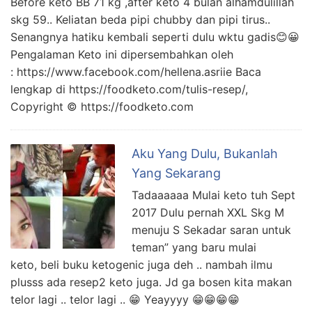
Before keto BB 71 kg ,after keto 4 bulan alhamdulillah
skg 59.. Keliatan beda pipi chubby dan pipi tirus..
Senangnya hatiku kembali seperti dulu wktu gadis😊😀
Pengalaman Keto ini dipersembahkan oleh
: https://www.facebook.com/hellena.asriie Baca
lengkap di https://foodketo.com/tulis-resep/,
Copyright © https://foodketo.com
Aku Yang Dulu, Bukanlah
Yang Sekarang
Tadaaaaaa Mulai keto tuh Sept
2017 Dulu pernah XXL Skg M
menuju S Sekadar saran untuk
teman” yang baru mulai
keto, beli buku ketogenic juga deh .. nambah ilmu
plusss ada resep2 keto juga. Jd ga bosen kita makan
telor lagi .. telor lagi .. 😁 Yeayyyy 😁😁😁😁