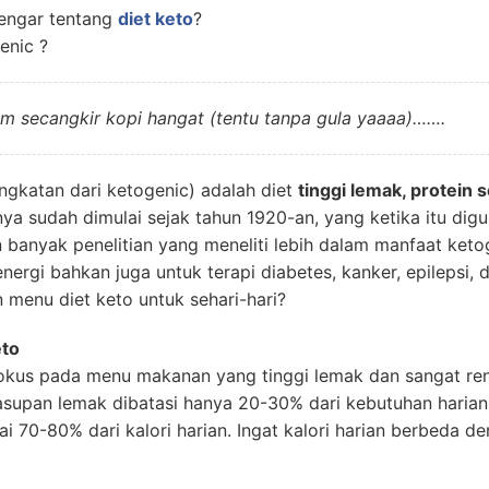
engar tentang
diet keto
?
enic ?
m secangkir kopi hangat (tentu tanpa gula yaaaa)…….
ngkatan dari ketogenic) adalah diet
tinggi lemak, protein
rnya sudah dimulai sejak tahun 1920-an, yang ketika itu d
n banyak penelitian yang meneliti lebih dalam manfaat ketog
ergi bahkan juga untuk terapi diabetes, kanker, epilepsi, d
menu diet keto untuk sehari-hari?
eto
 fokus pada menu makanan yang tinggi lemak dan sangat ren
supan lemak dibatasi hanya 20-30% dari kebutuhan harian
 70-80% dari kalori harian. Ingat kalori harian berbeda d