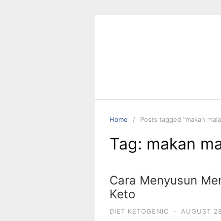
Skip
to
content
Home
Posts tagged “makan mal
Tag:
makan ma
Cara Menyusun Men
Keto
DIET KETOGENIC
·
AUGUST 28