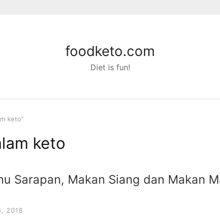
foodketo.com
Diet is fun!
am keto”
lam keto
u Sarapan, Makan Siang dan Makan Ma
, 2018