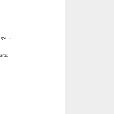
inya….
aitu: