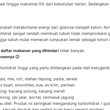
tasi hingga maksimal 5% dari kebutuhan harian. Sedangkan 
erubah metabolisme energi dari glukosa menjadi keton. Kondi
ohidrat sangat rendah membuat tubuh tidak memproduksi g
ingga tubuh mulai memecah tumpukan lemak sebagai keton 
a
daftar makanan yang dihindari
tidak banyak.
unannya 🙂
rbohidrat tinggi yang perlu dihilangkan pada diet ketogenik
asi, mie, roti, olahan tepung, pasta, sereal
s buah, smoothies, kue, es krim, permen
ong: Kacang polong, kacang merah
kong, ubi jalar, wortel, termasuk jagung
 diet: Produk ini seringkali mengandung karbohidrat / gula
kecuali alpukat dan sedikit buah berry seperti stroberi